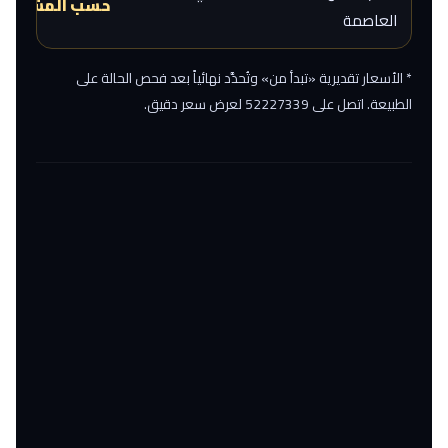
حسب المشروع
العاصمة
* الأسعار تقديرية «تبدأ من» وتُحدَّد نهائياً بعد فحص الحالة على
الطبيعة. اتصل على 52227339 لعرض سعر دقيق.