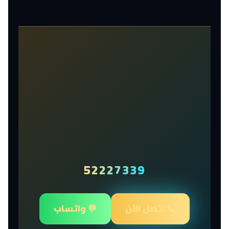
52227339
📞 اتصل الآن
💬 واتساب