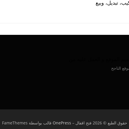
ب، تبديل، وبيع
يم الموقع و العمل عليه من
وقع الناجح
حقوق الطبع © 2026 فتح اقفال
–
OnePress
قالب بواسطة FameThemes