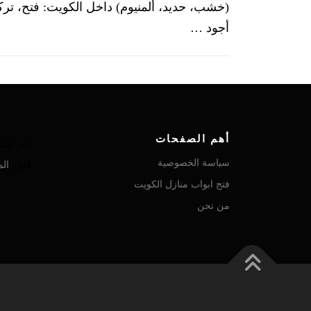
(خشب، حديد، ألمنيوم) داخل الكويت: فتح، تركي
أجود …
أهم الصفحات
تم تصم
سياسة الخصوصية
قبل
الم
فتح ابواب منازل الكويت
من نحن