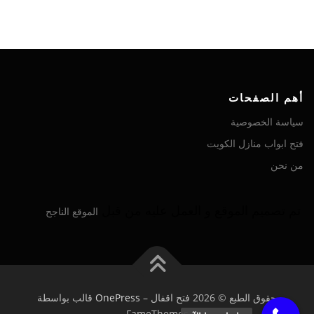
أهم الصفحات
سياسة الخصوصية
فتح ابواب منازل الكويت
من نحن
تم تصميم الموقع و العمل عليه من قبل
الموقع الناجح
حقوق الطبع © 2026 فتح اقفال
–
OnePress
قالب بواسطة
FameThemes