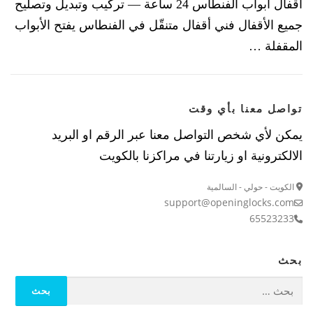
أقفال أبواب الفنطاس 24 ساعة — تركيب وتبديل وتصليح
جميع الأقفال فني أقفال متنقّل في الفنطاس يفتح الأبواب
المقفلة …
تواصل معنا بأي وقت
يمكن لأي شخص التواصل معنا عبر الرقم او البريد
الالكترونية او زيارتنا في مراكزنا بالكويت
الكويت - حولي - السالمية
support@openinglocks.com
65523233
بحث
البحث عن: