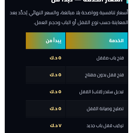
أسعار تنافسية وواضحة بلا مبالغة، والسعر النهائي يُحدَّد بعد
المعاينة حسب نوع القفل أو الباب وحجم العمل.
الخدمة
يبدأ من
فتح باب مقفل
٥ د.ك
فتح قفل بدون مفتاح
٥ د.ك
تبديل سلندر (قلب) القفل
٥ د.ك
تصليح وصيانة القفل
٥ د.ك
تركيب قفل باب جديد
٧ د.ك