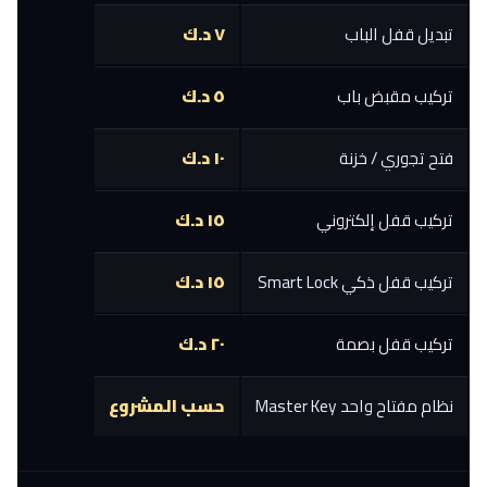
تبديل قفل الباب
٧ د.ك
تركيب مقبض باب
٥ د.ك
فتح تجوري / خزنة
١٠ د.ك
تركيب قفل إلكتروني
١٥ د.ك
تركيب قفل ذكي Smart Lock
١٥ د.ك
تركيب قفل بصمة
٢٠ د.ك
نظام مفتاح واحد Master Key
حسب المشروع