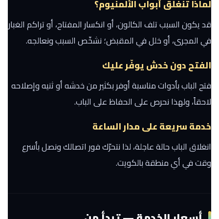
لماذا تنغلق أبواب الألمنيوم؟
قد يكون السبب تلف الكالون، أو انكسار المفتاح، أو تراكم الغبار
في المجرى، أو خلل في المقبض؛ نشخّص السبب ونعالجه.
الفتح دون خدش يوفّر عليك
فتح الباب بأدوات مناسبة أوفر بكثير من خدشه أو ثنيه وإصلاحه
لاحقاً، ولهذا نحرص على الحفاظ على الباب.
خدمة سريعة على مدار الساعة
انغلاق الباب حالة عاجلة، لذا نتحرّك فور اتصالك ونصل بأسرع
وقت في أي منطقة بالكويت.
أسعار الخدمة — تبدأ من