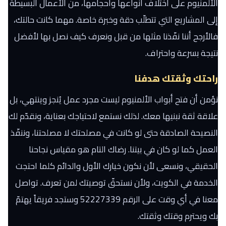
الألمنيوم على اختلاف أنواعها وأحجامها، من الأعمال البسيطة
إلى المشاريع التي تتطلّب دقة وخبرة خاصة. مهما كانت حالتك،
فالأرجح أننا نفّذنا مثلها من قبل ونعرف كيف نصل بها لأفضل
نتيجة بسرعة واحتراف.
راحتك وثقتك هدفنا
نؤمن أن فتح أبواب الألمنيوم ليست مجرد عمل يُنجز وينتهي، بل
علاقة ثقة نبنيها معك. لذلك نستمع لاحتياجك بعناية، ونقدّم لك
النصيحة الصادقة حتى لو كانت في مصلحتك لا مصلحتنا، وننفّذ
العمل كما لو كان في بيتنا. رضاك التام هو مقياس نجاحنا
الحقيقي، ونسعى لأن نكون خيارك الأول والدائم كلما احتجت
الخدمة في الكويت، ولأن نستحقّ توصيتك لمن تعرف. تواصل
معنا في أي وقت على الرقم 52227339 وستجد فريقاً يهتمّ
بك ويحترم وقتك وثقتك.