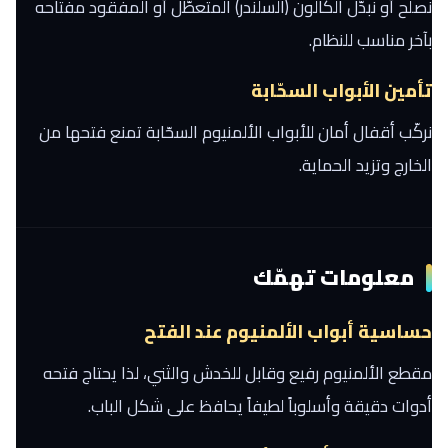
نصلح أو نبدّل الكالون (السلندر) المتعطّل أو المفقود مفتاحه
بآخر مناسب للنظام.
تأمين الأبواب السحّابة
نركّب أقفال أمان للأبواب الألمنيوم السحّابة تمنع فتحها من
الخارج وتزيد الحماية.
معلومات تهمّك
حساسية أبواب الألمنيوم عند الفتح
مقطع الألمنيوم رفيع وقابل للخدش والثني، لذا يحتاج فتحه
أدوات دقيقة وأسلوباً لطيفاً يحافظ على شكل الباب.