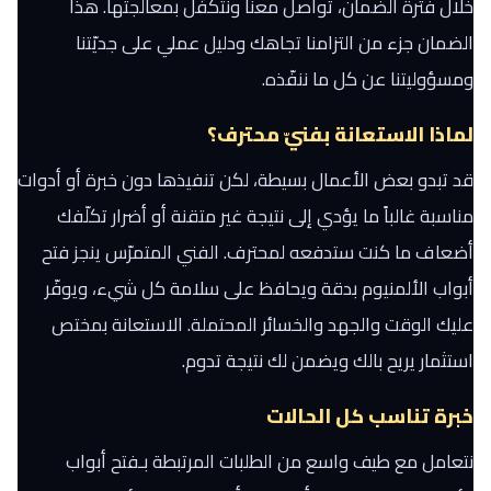
خلال فترة الضمان، تواصل معنا ونتكفّل بمعالجتها. هذا
الضمان جزء من التزامنا تجاهك ودليل عملي على جديّتنا
ومسؤوليتنا عن كل ما ننفّذه.
لماذا الاستعانة بفنيّ محترف؟
قد تبدو بعض الأعمال بسيطة، لكن تنفيذها دون خبرة أو أدوات
مناسبة غالباً ما يؤدي إلى نتيجة غير متقنة أو أضرار تكلّفك
أضعاف ما كنت ستدفعه لمحترف. الفني المتمرّس ينجز فتح
أبواب الألمنيوم بدقة ويحافظ على سلامة كل شيء، ويوفّر
عليك الوقت والجهد والخسائر المحتملة. الاستعانة بمختص
استثمار يريح بالك ويضمن لك نتيجة تدوم.
خبرة تناسب كل الحالات
نتعامل مع طيف واسع من الطلبات المرتبطة بـفتح أبواب