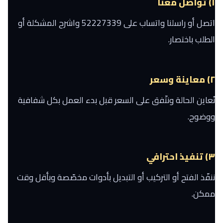
١) تواصل معنا
اتصل أو راسلنا واتساب على 52227339 واشرح المشكلة أو
الطلب باختصار.
٢) معاينة وسعر
نُعاين الحالة ونتّفق على السعر قبل بدء العمل بكل شفافية
ووضوح.
٣) تنفيذ احترافي
ننفّذ الفتح أو التركيب أو التبديل بأدوات مخصّصة وبأقل وقت
ممكن.