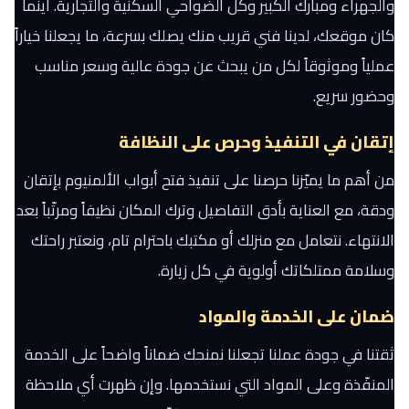
والجهراء ومبارك الكبير وكل الضواحي السكنية والتجارية. أينما
كان موقعك، لدينا فني قريب منك يصلك بسرعة، ما يجعلنا خياراً
عملياً وموثوقاً لكل من يبحث عن جودة عالية وسعر مناسب
وحضور سريع.
إتقان في التنفيذ وحرص على النظافة
من أهم ما يميّزنا حرصنا على تنفيذ فتح أبواب الألمنيوم بإتقان
ودقة، مع العناية بأدق التفاصيل وترك المكان نظيفاً ومرتّباً بعد
الانتهاء. نتعامل مع منزلك أو مكتبك باحترام تام، ونعتبر راحتك
وسلامة ممتلكاتك أولوية في كل زيارة.
ضمان على الخدمة والمواد
ثقتنا في جودة عملنا تجعلنا نمنحك ضماناً واضحاً على الخدمة
المنفّذة وعلى المواد التي نستخدمها. وإن ظهرت أي ملاحظة