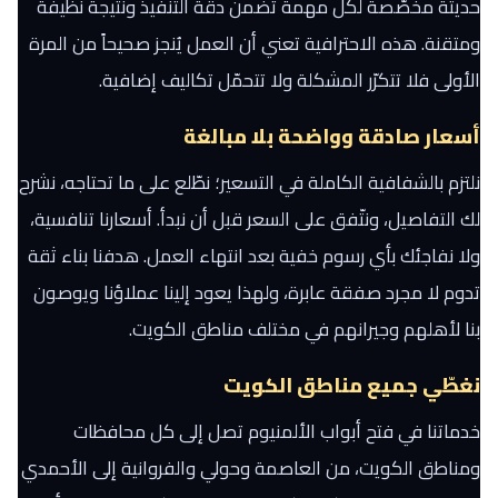
حديثة مخصّصة لكل مهمة تضمن دقة التنفيذ ونتيجة نظيفة
ومتقنة. هذه الاحترافية تعني أن العمل يُنجز صحيحاً من المرة
الأولى فلا تتكرّر المشكلة ولا تتحمّل تكاليف إضافية.
أسعار صادقة وواضحة بلا مبالغة
نلتزم بالشفافية الكاملة في التسعير؛ نطّلع على ما تحتاجه، نشرح
لك التفاصيل، ونتّفق على السعر قبل أن نبدأ. أسعارنا تنافسية،
ولا نفاجئك بأي رسوم خفية بعد انتهاء العمل. هدفنا بناء ثقة
تدوم لا مجرد صفقة عابرة، ولهذا يعود إلينا عملاؤنا ويوصون
بنا لأهلهم وجيرانهم في مختلف مناطق الكويت.
نغطّي جميع مناطق الكويت
خدماتنا في فتح أبواب الألمنيوم تصل إلى كل محافظات
ومناطق الكويت، من العاصمة وحولي والفروانية إلى الأحمدي