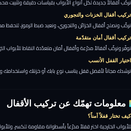
نركّب أقفالاً جديدة لكل أنواع الأبواب بقياسات دقيقة وتثبيت م
تركيب أقفال الخزنات والتجوري
نركّب ونصلح أقفال الخزائن والتجوري، ونعيد ضبط الرموز، لتحفظ ممت
تركيب أقفال أمان متقدّمة
نوفّر ونركّب أقفالاً مدرّعة وأقفال أمان متعدّدة النقاط للأبواب ال
اختيار القفل الأنسب
نرشدك مجاناً لأفضل قفل يناسب نوع بابك أو خزنتك واستخدامك وميز
معلومات تهمّك عن تركيب الأقفال
كيف تختار قفلاً آمناً؟
للأبواب الخارجية اختر قفلاً مدرّعاً بأسطوانة مقاومة للكسر، وللأب