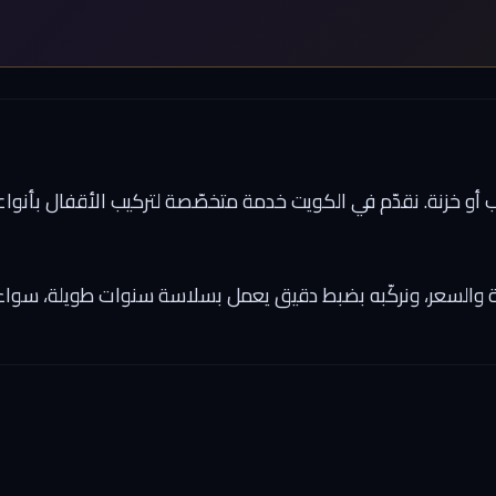
و خزنة. نقدّم في الكويت خدمة متخصّصة لتركيب الأقفال بأنواعها
والسعر، ونركّبه بضبط دقيق يعمل بسلاسة سنوات طويلة، سواء لبا