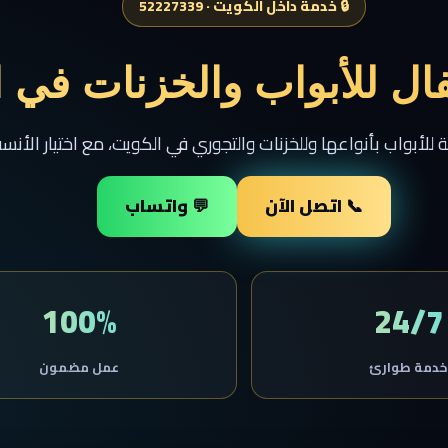
🔒 خدمة داخل الكويت · 52227339
ال للأبواب والخزنات في 
 للأبواب بأنواعها وللخزنات والتجوري في الكويت، مع اختيار الأن
📞 اتصل الآن
💬 واتساب
100%
24/7
دمة طوارئ
عمل مضمون