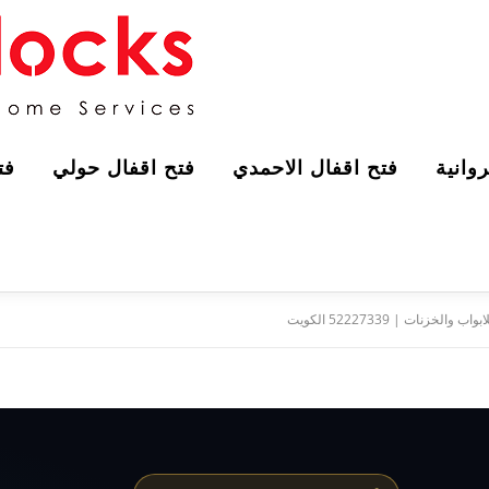
وانية
فتح اقفال الاحمدي
فتح اقفال حولي
فت
الخزنات | 52227339 الكويت