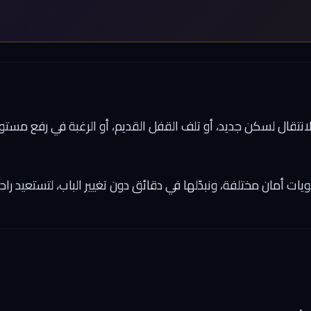
الانتقال لسكن جديد، أو تلف القفل القديم، أو الرغبة في رفع مست
ت أمان مختلفة، ونبدّلها في دقائق دون تغيير الباب، لتستعيد راحة 