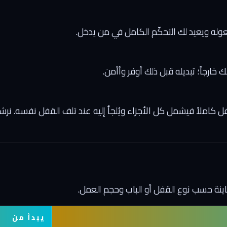
عوله ويعيد لك التحكّم الكامل في من يدخل.
ارجاً؛ تبديله قبل ذلك أوفر وأأمن.
فل كاملاً فيشمل كل الأجزاء ويُلجأ إليه عند تلف القفل نفسه. نر
عاينة حسب نوع القفل أو الباب وحجم العمل.
يبدأ من