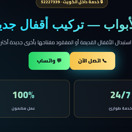
🔒 خدمة داخل الكويت · 52227339
لأبواب — تركيب أقفال جدي
استبدال الأقفال القديمة أو المفقود مفتاحها بأخرى جديدة أكثر 
📞 اتصل الآن
💬 واتساب
100%
24/7
دمة طوارئ
عمل مضمون